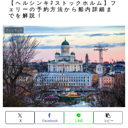
【ヘルシンキ⇄ストックホルム】フ
ェリーの予約方法から船内詳細ま
でを解説！
フィンランド
X
Facebook
LINE
コピー