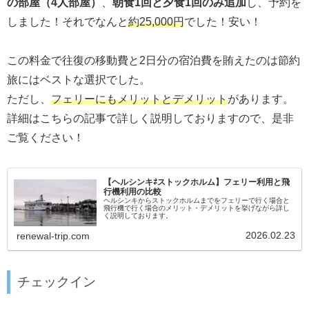
の部屋（4人部屋）
、
朝食1回と夕食1回のみ追加
し、予約を
しました！それでなんと
約25,000円
でした！安い！
この料金で往復の移動費と2日分の宿泊費を賄えたのは節約
旅にはベストな選択でした。
ただし、
フェリーにもメリットとデメリット
があります。
詳細はこちらの記事で詳しく説明しておりますので、是非
ご覧ください！
【ヘルシンキ⇄ストックホルム】フェリー利用と飛
行機利用の比較
ヘルシンキからストックホルムまでをフェリーで行く場合と
飛行機で行く場合のメリット・デメリットを挙げながら詳し
く説明しております。
2026.02.23
renewal-trip.com
チェックイン