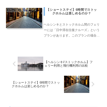
い。
【ショートステイ】6時間でストッ
スウェーデン
クホルムは楽しめるのか？
ヘルシンキとストックホルム間のフェリ
ーには「日中滞在往復クルーズ」という
プランがあります。このプランの場合、
ストックホルムでの滞在時間は6時間程
度です。果たしてこのショートステイで
ストックホルムを満喫できるのか？実際
に行った反省点も踏まえて記事にまとめ
【ヘルシンキ⇄ストックホルム】フ
ております！
ェリー利用と飛行機利用の比較
【ショートステイ】6時間でストッ
クホルムは楽しめるのか？