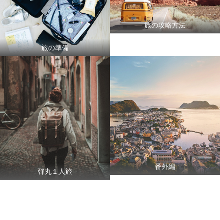
旅の攻略方法
旅の準備
番外編
弾丸１人旅