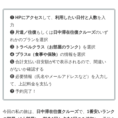
❶
HPにアクセス
して、
利用したい日付と人数
を入
力
❷
片道／往復
もしくは
日中滞在往復クルーズ
のいず
れかのプランを選択
❸
トラベルクラス（お部屋のランク）
を選択
❹
プラスα（食事や保険）
の情報を選択
❺ 合計支払い目安額が€で表示されるので、間違い
がないか確認する
❻ 必要情報（氏名やメールアドレスなど）を入力し
て、上記料金を支払う
❼ 予約完了！
今回の私の旅は、
日中滞在往復クルーズ
で、
1番安いランク