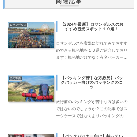
関連記事
【2024年最新】ロサンゼルスのお
ロサンゼルス
すすめ観光スポット１０選！
ロサンゼルスを実際に訪れてみておすす
めできる観光地を１０選ご紹介しており
ます！観光地だけでなく有名バーガーシ
ョップなどもご紹介しておりますので、
是非LAに行く際のプランニングとしてご
【パッキング苦手な方必見】バッ
参考ください。
旅の準備
クパッカー向けのパッキングのコ
ツ
旅行前のパッキングが苦手な方は多いの
ではないのでしょうか？この記事ではス
ーツケースではなくよりパッキングの難
しいバックパックにパッキングする際の
ポイントをご紹介しております。
【バックパッカー向け】持ってい
旅の準備