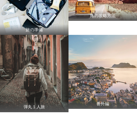
旅の攻略方法
旅の準備
番外編
弾丸１人旅