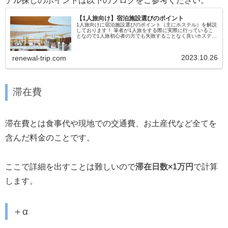
テル探しのポイントは以下のブログをご参考ください。
【1人旅向け】宿泊施設選びのポイント
1人旅向けに宿泊施設選びのポイント（主にホステル）を解説
しております！ 筆者が1人旅をする際に実際に行っているこ
となので1人旅初心者の方でも失敗することなく良いホステル
を見つけられるはずです。
2023.10.26
renewal-trip.com
滞在費
滞在費とは食事代や現地での交通費、お土産代など全てを
含んだ料金のことです。
ここで詳細を出すことは難しいので
滞在日数×1万円
で計算
します。
＋α