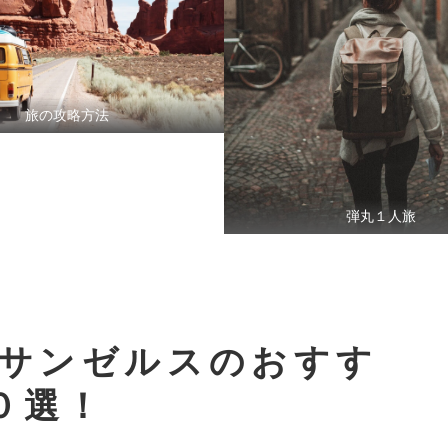
旅の攻略方法
弾丸１人旅
ロサンゼルスのおすす
０選！