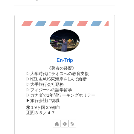
En-Trip
《著者の経歴》
▷大学時代にラオスへの教育支援
▷NZL＆AUS東海岸を1人で縦断
▷大手旅行会社勤務
▷フィジーへの語学留学
▷カナダで1年間ワーキングホリデー
▶︎旅行会社に復職
🌍１9ヶ国３9都市
🇯🇵３５／４７