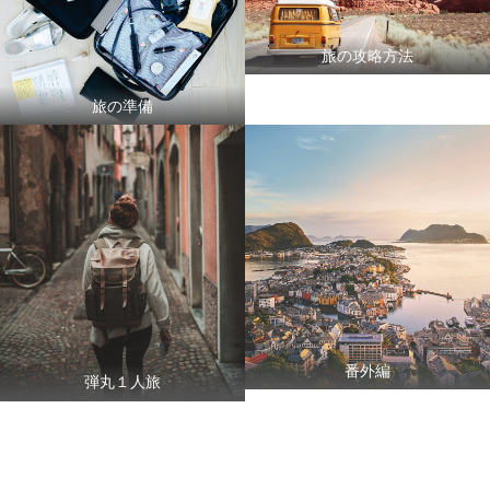
旅の攻略方法
旅の準備
番外編
弾丸１人旅