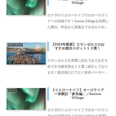
Village
カナダのイエローナイフでのオーロラツ
アーの詳細です！Aurora Villageを利用し
た際の、申込から実施までを分かりやす
くまとめております。
【2024年最新】ロサンゼルスのお
ロサンゼルス
すすめ観光スポット１０選！
ロサンゼルスを実際に訪れてみておすす
めできる観光地を１０選ご紹介しており
ます！観光地だけでなく有名バーガーシ
ョップなどもご紹介しておりますので、
是非LAに行く際のプランニングとしてご
【イエローナイフ】オーロラツア
参考ください。
カナダ
ー体験記「参加編」／Aurora
Village
カナダのイエローナイフでのオーロラツ
アーの詳細です！Aurora Villageを利用し