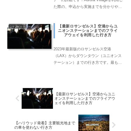
た際の、申込から実施までを分かりやす
くまとめております。
【最新ロサンゼルス】空港からユ
ロサンゼルス
ニオンステーションまでのフライ
アウェイを利用した行き方
2023年最新版のロサンゼルス空港
（LAX）からダウンタウン（ユニオンス
テーション）までの行き方です。最もお
得に行くことのできるFlyawayを紹介し
ており、最新料金からチケットの購入方
法までチェックすることができます。
【最新ロサンゼルス】空港からユニ
オンステーションまでのフライアウ
ェイを利用した行き方
【ハリウッド発着】主要観光地まで
の車を使わない行き方