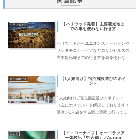
関連記事
【ハリウッド発着】主要観光地ま
ロサンゼルス
での車を使わない行き方
ハリウッドからユニオンステーションや
サンタモニカ・ピアなどロサンゼルスの
主要観光地までの行き方を車を使わない
全て公共交通機関を利用した場合で詳し
くご紹介しております。
【1人旅向け】宿泊施設選びのポイ
旅の攻略方法
ント
1人旅向けに宿泊施設選びのポイント
（主にホステル）を解説しております！
筆者が1人旅をする際に実際に行ってい
ることなので1人旅初心者の方でも失敗
することなく良いホステルを見つけられ
【イエローナイフ】オーロラツア
るはずです。
カナダ
ー体験記「申込編」／Aurora